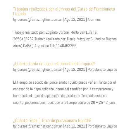
Trabajos realizados por alumnos del Curso de Porcelanato
Liquido
by
cursos@amazingfloor.com.ar
|
Ago 12, 2021
|
Alumnos
Trabajo realizado por: Edgardo Coronel Merlo San Luis Tel:
2656408262 Trabajo realizado por: Daniel Vázquez Ciudad de Buenos
Aires( CABA ) Argentina Tel: 1140453255
¿Cuánto tarda en secar el porcelanato liquido?
by
cursos@amazingfloor.com.ar
|
Ago 12, 2021
|
Porcelanato Liquido
El tiempo de secado del porcelanato liquido puede variar. Tanto por el
espesor de la capa aplicada, como así tambien por la temperatura y
humedad del lugar de aplicación del producto. Teniendo esto en
cuenta, podemos decir que: con una temperatura de 20 ~ 25 °C, con...
¿Cuánto rinde 1 litro de porcelanato liquido?
by
cursos@amazingfloor.com.ar
|
Ago 11, 2021
|
Porcelanato Liquido