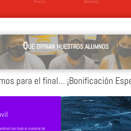
Hour(s)
Minute(s)
Que opinan nuestros alumnos
mos para el final… ¡Bonificación Espe
vil
ndroid con todo el material de