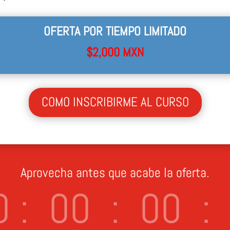
OFERTA POR TIEMPO LIMITADO
$2,000 MXN
COMO INSCRIBIRME AL CURSO
Aprovecha antes que acabe la oferta.
0
:
00
:
00
: