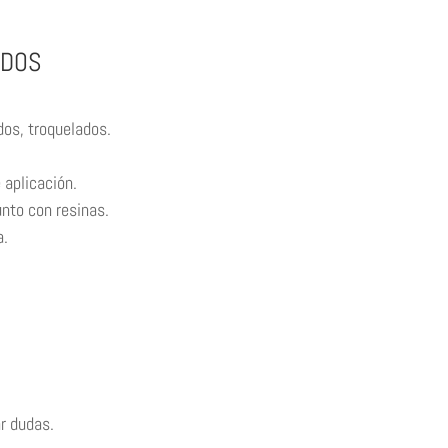
ADOS
os, troquelados.
aplicación.
nto con resinas.
a.
r dudas.