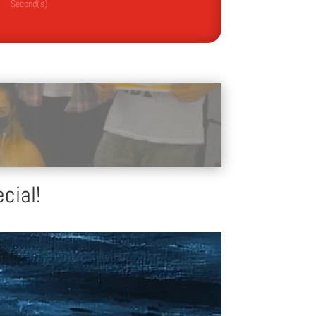
Second(s)
cial!