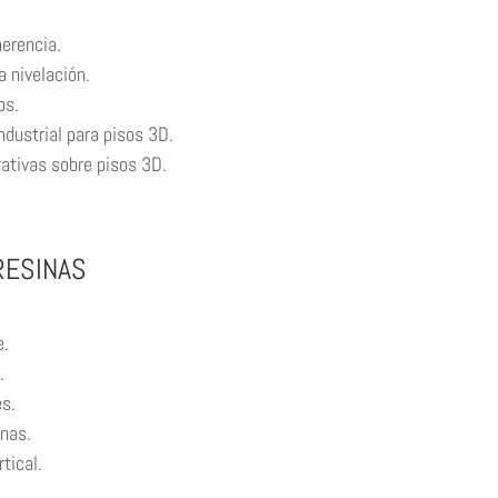
herencia.
a nivelación.
os.
ndustrial para pisos 3D.
rativas sobre pisos 3D.
RESINAS
e.
.
es.
inas.
tical.