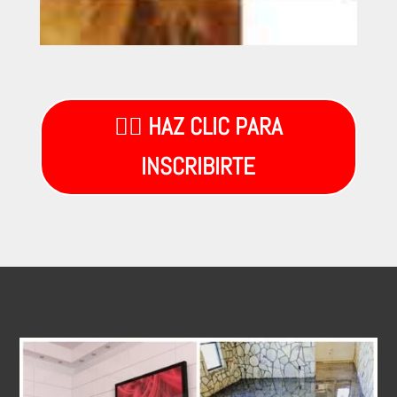
👉🏼 HAZ CLIC PARA
INSCRIBIRTE