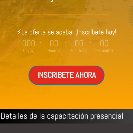
⚡La oferta se acaba: ¡Inscribete hoy!
000
00
00
00
:
:
:
Day(s)
Hour(s)
Minute(s)
Second(s)
INSCRIBETE AHORA
Detalles de la capacitación presencial
✅