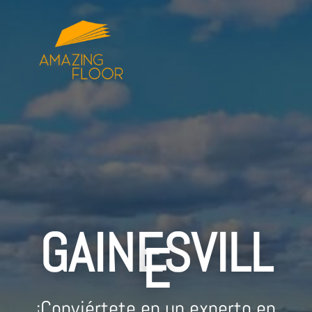
GAINESVILL
E
¡Conviértete en un experto en