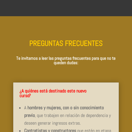
PREGUNTAS FRECUENTES
Te invitamos a leer las preguntas frecuentes para que no te
queden dudas:
¿A quiénes está destinado este nuevo
curso?
A
hombres y mujeres, con o sin conocimiento
previo
, que trabajen en relación de dependencia y
deseen generar ingresos extras.
Contratistas y constructores
que estén en etapa