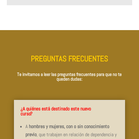
PREGUNTAS FRECUENTES
Te invitamos a leer las preguntas frecuentes para que no te
queden dudas:
¿A quiénes está destinado este nuevo
curso?
A
hombres y mujeres, con o sin conocimiento
previo
, que trabajen en relación de dependencia y