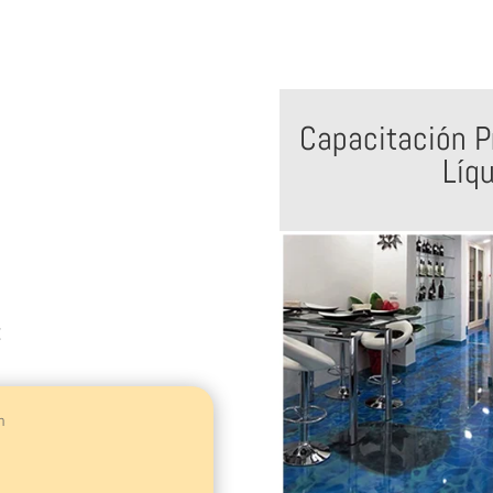
Capacitación P
Líq
:
n