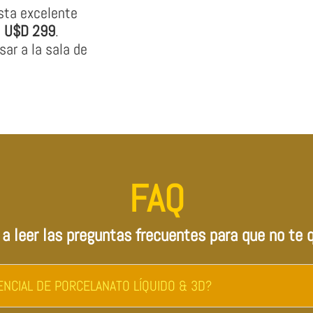
esta excelente
s
U$D 299
.
sar a la sala de
FAQ
 a leer las preguntas frecuentes para que no te 
NCIAL DE PORCELANATO LÍQUIDO & 3D?