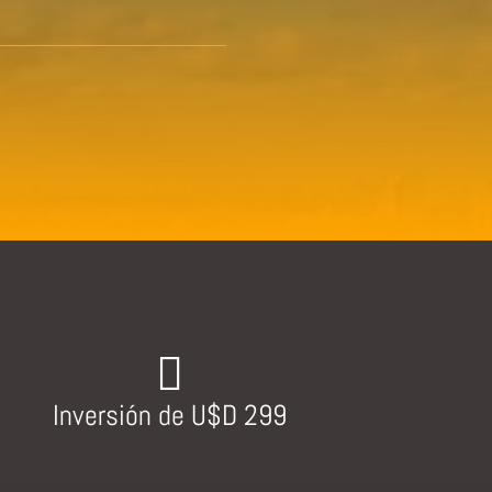

Inversión de U$D 299