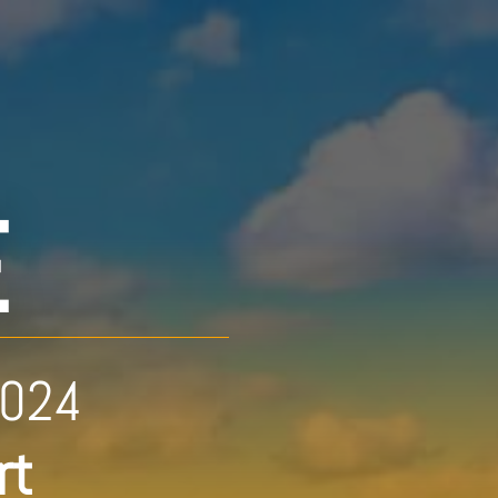
E
2024
rt