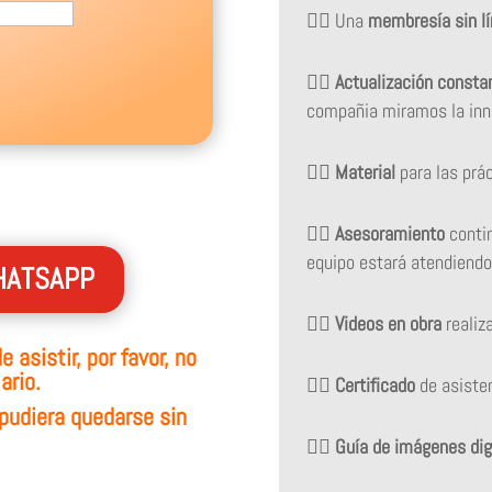
👉🏻
Una
membresía sin l
👉🏻
Actualización consta
compañia miramos la inno
👉🏻
Material
para las prác
👉🏻
Asesoramiento
contin
equipo estará atendiendo
HATSAPP
👉🏻
Videos en obra
realiz
 asistir, por favor, no
ario.
👉🏻
Certificado
de asisten
pudiera quedarse sin
👉🏻
Guía de imágenes dig