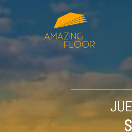
JUE
S