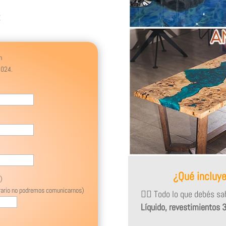
:
n
2024.
¿Qué incluy
)
trario no podremos comunicarnos)
👉🏻
Todo lo que debés sab
Líquido, revestimientos 