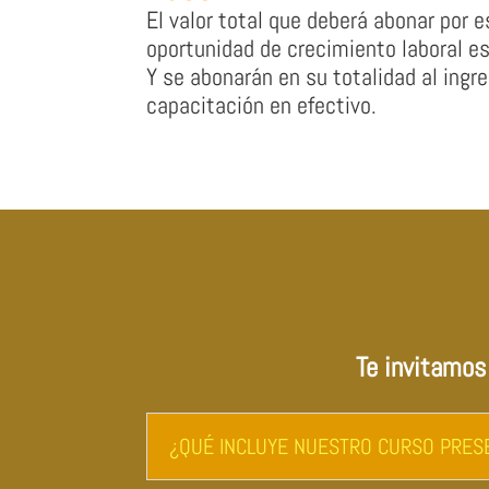
El valor total que deberá abonar por 
oportunidad de crecimiento laboral e
Y se abonarán en su totalidad al ingre
capacitación en efectivo.
Te invitamos
¿QUÉ INCLUYE NUESTRO CURSO PRESE