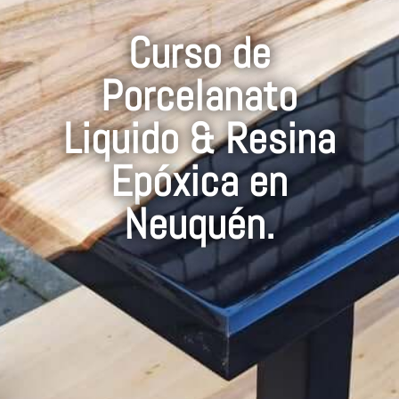
Curso de
Porcelanato
Liquido & Resina
Epóxica en
Neuquén.