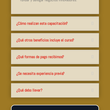
¿Cómo realizan esta capacitación?
¿Qué otros beneficios incluye el curso?
¿Qué formas de pago recibimos?
¿Se necesita experiencia previa?
¿Qué debo llevar?