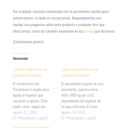
Por cualquier consulta relacionada con el porcelanato liquido epoxi
autonivelante, no dude en contactarnos. Responderemos con
rapidez sus preguntas sobre este producto o cualquier otro que
ofrezcamos, como así también asesorarle en los
cursos
que dictamos.
¡Contáctenos pronto!.
Relacionado
¿Cuánto rinde 1 litro de
¿Qué tan resistente es el
porcelanato liquido?
porcelanato liquido?
El rendimiento del
El porcelanato liquido es muy
Porcelanato Liquido esta
resistente, soporta entre
ligado al espesor que
400 y 800 kg por cm2,
vayamos a aplicar. Este
dependiendo del espesor de
suele variar, segun las
la capa utilizada. Es tres
necesidades técnicas, por
agosto 11, 2021
veces mas fuerte que el
agosto 10, 2021
ejemplo si será un piso para
En "Porcelanato Liquido"
hormigón. El porcelanato
En "Porcelanato Liquido"
uso industrial u hogar. Por lo
liquido no se rajará, ni
Cómo aplicar porcelanato