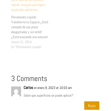
general, se aplica un espesor
astillará. Tampoco se
líquido: una guía para lograr
de 750 micrones, de una…
deformará como suele
resultados perfectos
suceder con baldosas o pisos
de madera.
Porcelanato Líquido:
Transforma tu Espacio ¿Está
cansado de sus pisos
desgastados y sin brillo?
¿Está buscando una solución
duradera y estética que
marzo 31, 2024
realce la belleza de su
En "Porcelanato Liquido"
espacio? ¡No…
3 Comments
Carlos
on enero 9, 2023 at 10:03 am
Sobre que superficies se puede aplicar?
Reply