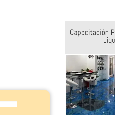
Capacitación P
Líq
: