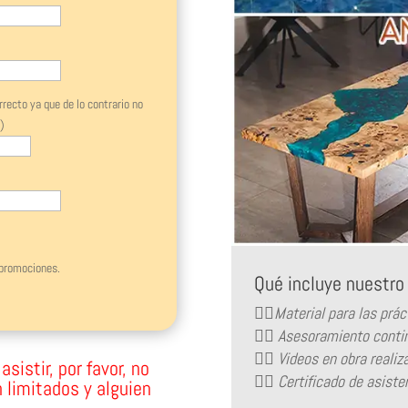
ecto ya que de lo contrario no
)
 this field empty.
 promociones.
Qué incluye nuestr
👉🏻Material para las prác
👉🏻 Asesoramiento contin
👉🏻 Videos en obra reali
sistir, por favor, no
👉🏻 Certificado de asiste
 limitados y alguien