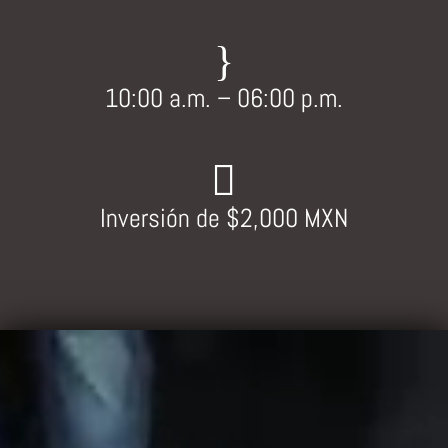
}
10:00 a.m. – 06:00 p.m.

Inversión de $2,000 MXN
Reproductor
de
vídeo