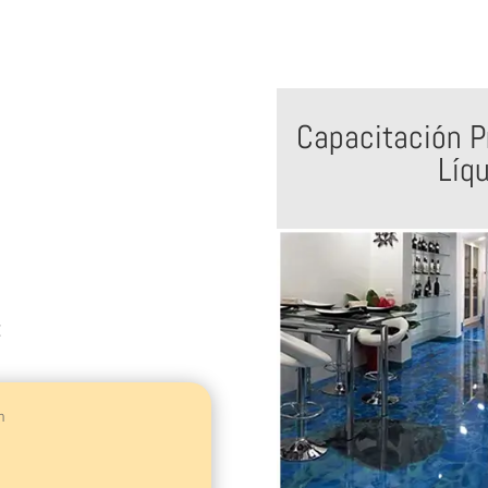
Capacitación P
Líq
:
n